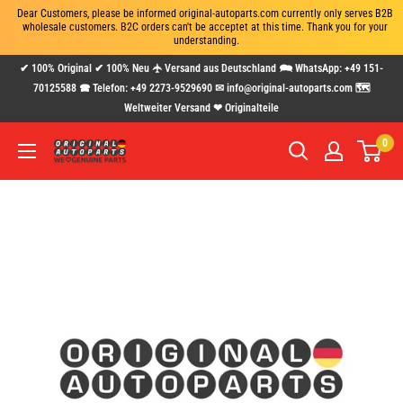
Dear Customers, please be informed original-autoparts.com currently only serves B2B 
wholesale customers. B2C orders can't be acceptet at this time. Thank you for your 
understanding.
Direkt
✔ 100% Original ✔ 100% Neu 🛧 Versand aus Deutschland 🗪 WhatsApp: +49 151-
zum
70125588 🕿 Telefon: +49 2273-9529690 ✉ info@original-autoparts.com 🗺
Weltweiter Versand ❤ Originalteile
Inhalt
0
www.original-
autoparts.com