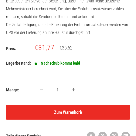
Bitte beachten Sie vor der Bestellung, dass Ihnen zwar keine deutsche
Mehrwertsteuer berechnet wird, Sie aber die Einfuhrumsatzsteuer zahlen
müssen, sobald die Sendung in Ihrem Land ankommt.
Die Zollabfertigung und die Erhebung der Einfuhrumsatzsteuer werden von
UPS vor der Lieferung an Ihre Haustür durchgeführt.
Sonderpreis
€31,77
Normalpreis
€36,52
Preis:
Lagerbestand:
Nachschub kommt bald
Menge:
Zum Warenkorb