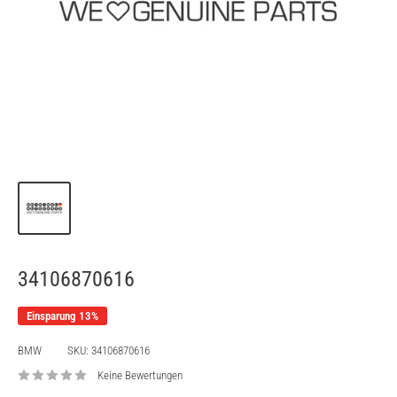
34106870616
Einsparung 13%
BMW
SKU:
34106870616
Keine Bewertungen