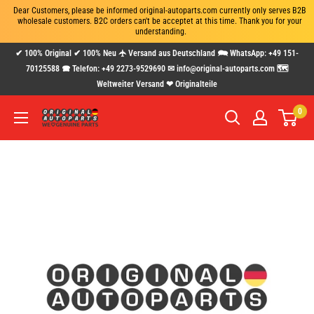
Dear Customers, please be informed original-autoparts.com currently only serves B2B 
wholesale customers. B2C orders can't be acceptet at this time. Thank you for your 
understanding.
Direkt
✔ 100% Original ✔ 100% Neu 🛧 Versand aus Deutschland 🗪 WhatsApp: +49 151-
zum
70125588 🕿 Telefon: +49 2273-9529690 ✉ info@original-autoparts.com 🗺
Weltweiter Versand ❤ Originalteile
Inhalt
0
www.original-
autoparts.com