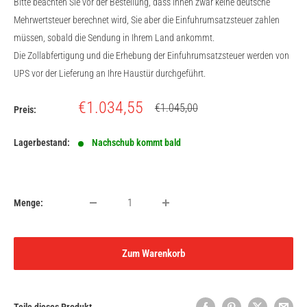
Bitte beachten Sie vor der Bestellung, dass Ihnen zwar keine deutsche
Mehrwertsteuer berechnet wird, Sie aber die Einfuhrumsatzsteuer zahlen
müssen, sobald die Sendung in Ihrem Land ankommt.
Die Zollabfertigung und die Erhebung der Einfuhrumsatzsteuer werden von
UPS vor der Lieferung an Ihre Haustür durchgeführt.
Sonderpreis
€1.034,55
Normalpreis
€1.045,00
Preis:
Lagerbestand:
Nachschub kommt bald
Menge:
Zum Warenkorb