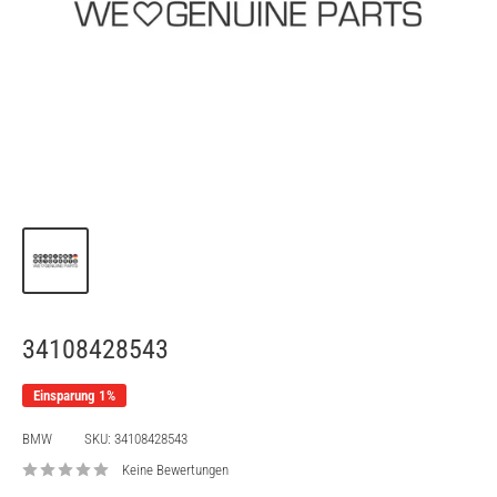
34108428543
Einsparung 1%
BMW
SKU:
34108428543
Keine Bewertungen