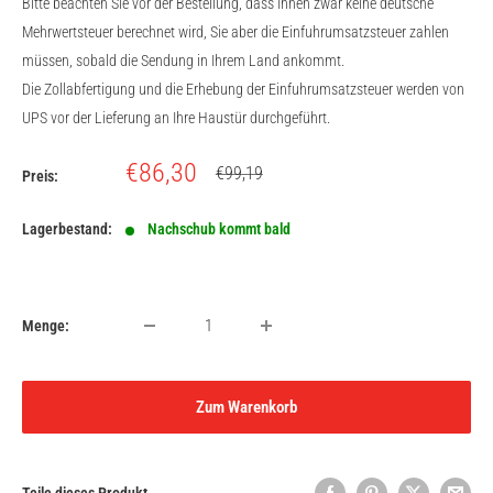
Bitte beachten Sie vor der Bestellung, dass Ihnen zwar keine deutsche
Mehrwertsteuer berechnet wird, Sie aber die Einfuhrumsatzsteuer zahlen
müssen, sobald die Sendung in Ihrem Land ankommt.
Die Zollabfertigung und die Erhebung der Einfuhrumsatzsteuer werden von
UPS vor der Lieferung an Ihre Haustür durchgeführt.
Sonderpreis
€86,30
Normalpreis
€99,19
Preis:
Lagerbestand:
Nachschub kommt bald
Menge:
Zum Warenkorb