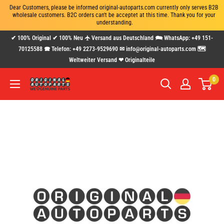
Dear Customers, please be informed original-autoparts.com currently only serves B2B 
wholesale customers. B2C orders can't be acceptet at this time. Thank you for your 
understanding.
Direkt
✔ 100% Original ✔ 100% Neu 🛧 Versand aus Deutschland 🗪 WhatsApp: +49 151-
zum
70125588 🕿 Telefon: +49 2273-9529690 ✉ info@original-autoparts.com 🗺
Weltweiter Versand ❤ Originalteile
Inhalt
0
www.original-
autoparts.com