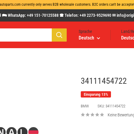
autoparts.com currently only serves B2B wholesale customers. B2C orders can't be acceptet 
 🗪 WhatsApp: +49 151-70125588 🕿 Telefon: +49 2273-9529690 ✉ info@origin
Sprache
Land/R
Deutsch
Deutsc
34111454722
Einsparung 13%
BMW
SKU:
34111454722
Keine Bewertun