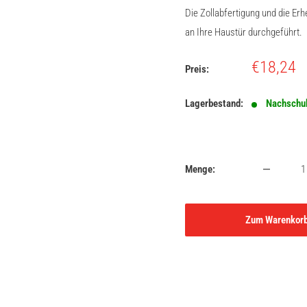
Die Zollabfertigung und die E
an Ihre Haustür durchgeführt.
Sonderpr
€18,24
Preis:
Lagerbestand:
Nachschu
Menge:
Zum Warenkor