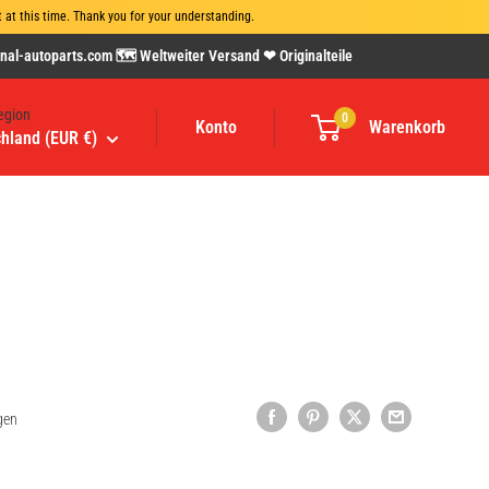
at this time. Thank you for your understanding.
al-autoparts.com 🗺 Weltweiter Versand ❤ Originalteile
egion
0
Konto
Warenkorb
hland (EUR €)
gen