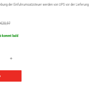
rhebung der Einfuhrumsatzsteuer werden von UPS vor der Lieferung
eis
Normalpreis
€20,97
b kommt bald
b