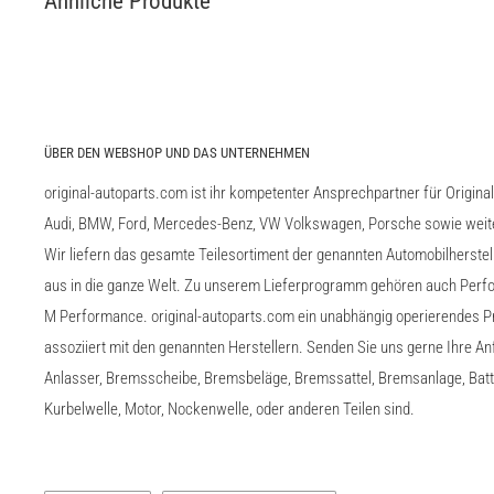
Ähnliche Produkte
ÜBER DEN WEBSHOP UND DAS UNTERNEHMEN
original-autoparts.com ist ihr kompetenter Ansprechpartner für Origina
Audi, BMW, Ford, Mercedes-Benz, VW Volkswagen, Porsche sowie weiter
Wir liefern das gesamte Teilesortiment der genannten Automobilherste
aus in die ganze Welt. Zu unserem Lieferprogramm gehören auch Perfo
M Performance. original-autoparts.com ein unabhängig operierendes Pr
assoziiert mit den genannten Herstellern. Senden Sie uns gerne Ihre A
Anlasser, Bremsscheibe, Bremsbeläge, Bremssattel, Bremsanlage, Batter
Kurbelwelle, Motor, Nockenwelle, oder anderen Teilen sind.