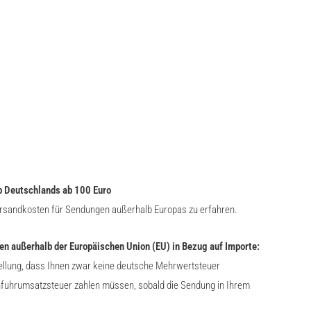
b Deutschlands ab 100 Euro
ersandkosten für Sendungen außerhalb Europas zu erfahren.
en außerhalb der Europäischen Union (EU) in Bezug auf Importe:
tellung, dass Ihnen zwar keine deutsche Mehrwertsteuer
infuhrumsatzsteuer zahlen müssen, sobald die Sendung in Ihrem