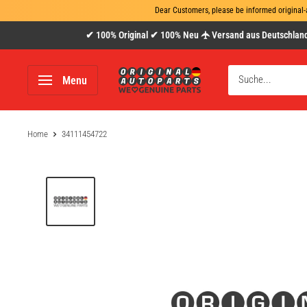
Dear Customers, please be informed original-
Direkt
✔ 100% Original ✔ 100% Neu 🛧 Versand aus Deutschland
zum
Inhalt
www.original-
Menu
autoparts.com
Home
34111454722