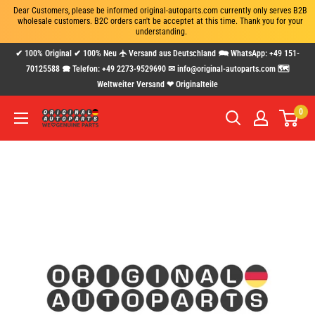
Dear Customers, please be informed original-autoparts.com currently only serves B2B 
wholesale customers. B2C orders can't be acceptet at this time. Thank you for your 
understanding.
Direkt
✔ 100% Original ✔ 100% Neu 🛧 Versand aus Deutschland 🗪 WhatsApp: +49 151-
zum
70125588 🕿 Telefon: +49 2273-9529690 ✉ info@original-autoparts.com 🗺
Weltweiter Versand ❤ Originalteile
Inhalt
0
www.original-
autoparts.com