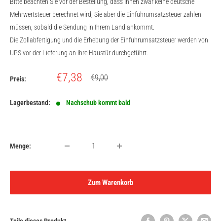
Bitte beachten Sie vor der Bestellung, dass Ihnen zwar keine deutsche
Mehrwertsteuer berechnet wird, Sie aber die Einfuhrumsatzsteuer zahlen
müssen, sobald die Sendung in Ihrem Land ankommt.
Die Zollabfertigung und die Erhebung der Einfuhrumsatzsteuer werden von
UPS vor der Lieferung an Ihre Haustür durchgeführt.
Sonderpreis
€7,38
Normalpreis
€9,00
Preis:
Lagerbestand:
Nachschub kommt bald
Menge:
Zum Warenkorb