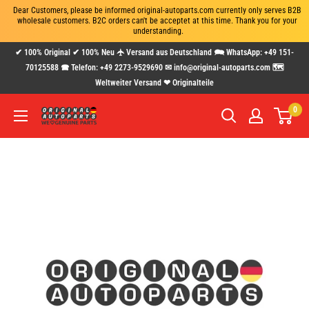
Dear Customers, please be informed original-autoparts.com currently only serves B2B 
wholesale customers. B2C orders can't be acceptet at this time. Thank you for your 
understanding.
Direkt
✔ 100% Original ✔ 100% Neu 🛧 Versand aus Deutschland 🗪 WhatsApp: +49 151-
zum
70125588 🕿 Telefon: +49 2273-9529690 ✉ info@original-autoparts.com 🗺
Weltweiter Versand ❤ Originalteile
Inhalt
0
www.original-
autoparts.com