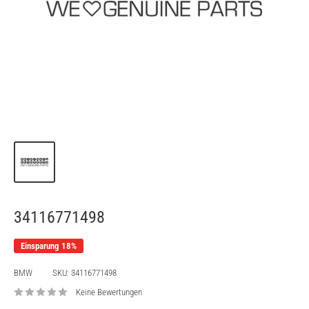
34116771498
Einsparung 18%
BMW
SKU:
34116771498
Keine Bewertungen