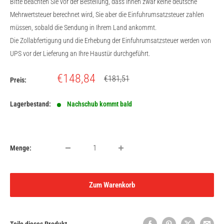
Bitte beachten Sie vor der Bestellung, dass Ihnen zwar keine deutsche
Mehrwertsteuer berechnet wird, Sie aber die Einfuhrumsatzsteuer zahlen
müssen, sobald die Sendung in Ihrem Land ankommt.
Die Zollabfertigung und die Erhebung der Einfuhrumsatzsteuer werden von
UPS vor der Lieferung an Ihre Haustür durchgeführt.
Sonderpreis
€148,84
Normalpreis
€181,51
Preis:
Lagerbestand:
Nachschub kommt bald
Menge:
Zum Warenkorb