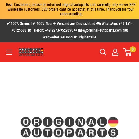
Dear Customers, please be informed original-autoparts.com currently only serves B2B 
wholesale customers. B2C orders can't be acceptet at this time. Thank you for your 
understanding.
Direkt
✔ 100% Original ✔ 100% Neu 🛧 Versand aus Deutschland 🗪 WhatsApp: +49 151-
zum
70125588 🕿 Telefon: +49 2273-9529690 ✉ info@original-autoparts.com 🗺
Weltweiter Versand ❤ Originalteile
Inhalt
0
www.original-
autoparts.com