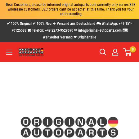
Dear Customers, please be informed original-autoparts.com currently only serves B2B 
wholesale customers. B2C orders can't be acceptet at this time. Thank you for your 
understanding.
Direkt
✔ 100% Original ✔ 100% Neu 🛧 Versand aus Deutschland 🗪 WhatsApp: +49 151-
zum
70125588 🕿 Telefon: +49 2273-9529690 ✉ info@original-autoparts.com 🗺
Weltweiter Versand ❤ Originalteile
Inhalt
0
www.original-
autoparts.com