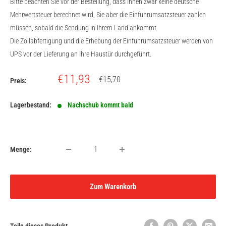
Bitte beachten Sie vor der Bestellung, dass Ihnen zwar keine deutsche
Mehrwertsteuer berechnet wird, Sie aber die Einfuhrumsatzsteuer zahlen
müssen, sobald die Sendung in Ihrem Land ankommt.
Die Zollabfertigung und die Erhebung der Einfuhrumsatzsteuer werden von
UPS vor der Lieferung an Ihre Haustür durchgeführt.
Sonderpreis
€11,93
Normalpreis
€15,70
Preis:
Lagerbestand:
Nachschub kommt bald
Menge:
Zum Warenkorb