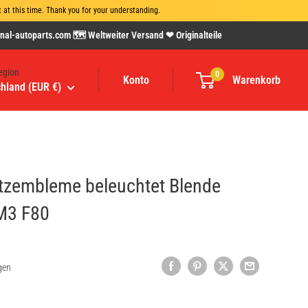
at this time. Thank you for your understanding.
al-autoparts.com 🗺 Weltweiter Versand ❤ Originalteile
egion
0
Konto
Warenkorb
hland (EUR €)
itzembleme beleuchtet Blende
 M3 F80
gen