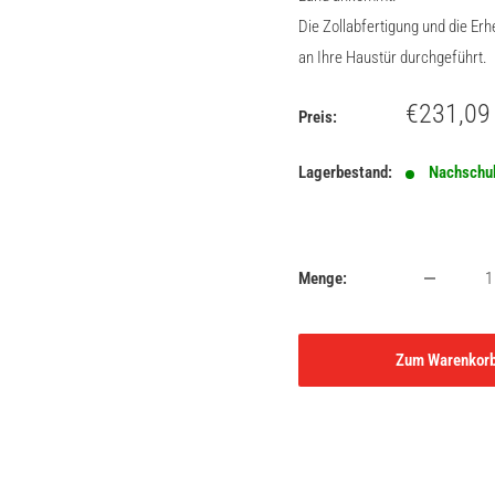
Die Zollabfertigung und die E
an Ihre Haustür durchgeführt.
Sonderpr
€231,09
Preis:
Lagerbestand:
Nachschu
Menge:
Zum Warenkor