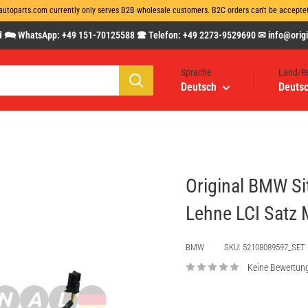
autoparts.com currently only serves B2B wholesale customers. B2C orders can't be acceptet 
 🗪 WhatsApp: +49 151-70125588 🕿 Telefon: +49 2273-9529690 ✉ info@origin
Sprache
Land/R
Deutsch
Deutsc
Original BMW S
Lehne LCI Satz
BMW
SKU:
52108089597_SET
Keine Bewertun