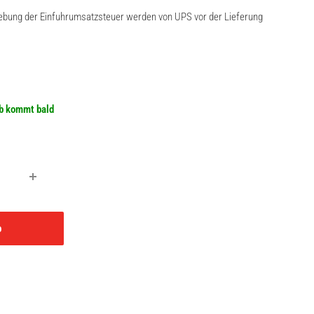
rhebung der Einfuhrumsatzsteuer werden von UPS vor der Lieferung
eis
b kommt bald
b