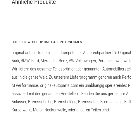
Ähnliche Produkte
ÜBER DEN WEBSHOP UND DAS UNTERNEHMEN
original-autoparts.com ist ihr kompetenter Ansprechpartner für Origina
Audi, BMW, Ford, Mercedes-Benz, VW Volkswagen, Porsche sowie weiter
Wir liefern das gesamte Teilesortiment der genannten Automobilherste
aus in die ganze Welt. Zu unserem Lieferprogramm gehören auch Perfo
M Performance. original-autoparts.com ein unabhängig operierendes Pr
assoziiert mit den genannten Herstellern. Senden Sie uns gerne Ihre A
Anlasser, Bremsscheibe, Bremsbeläge, Bremssattel, Bremsanlage, Batter
Kurbelwelle, Motor, Nockenwelle, oder anderen Teilen sind.