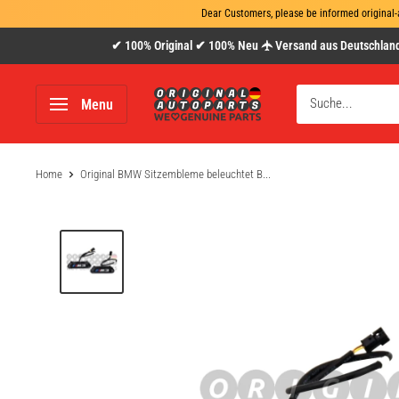
Dear Customers, please be informed original-
Direkt
✔ 100% Original ✔ 100% Neu 🛧 Versand aus Deutschland
zum
Inhalt
www.original-
Menu
autoparts.com
Home
Original BMW Sitzembleme beleuchtet B...